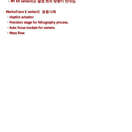
- MT KK series와는 발생 변위 방향이 반대임.
MechaTrans K series의 응용사례
・Haptics actuator
・Precision stage for lithography process.
・Auto focus module for camera
・Mass flow