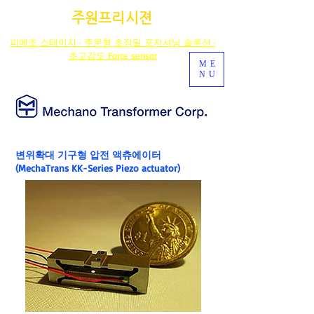
주원프리시젼
피에조 스테이지 · 주문형 초정밀 포지셔닝 솔루션 ·
초고감도 Force sensor
ME
NU
변위확대 기구형 압전 액츄에이터
(MechaTrans KK-Series Piezo actuator)