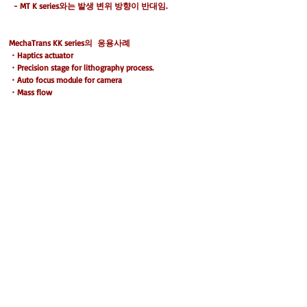
- MT K series와는 발생 변위 방향이 반대임.
MechaTrans KK series의 응용사례
・Haptics actuator
・Precision stage for lithography process.
・Auto focus module for camera
・Mass flow